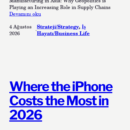
Manufacturing in Asia: Why Geopolitics is
r
Playing an Increasing Role in Supply Chains
s
:
Devamını oku
t
M
Strateji/Strategy
, 
İş
4 Ağustos
a
a
·
Hayatı/Business Life
2026
n
n
d
u
i
f
n
a
g
c
t
t
h
u
e
r
Where the iPhone
S
i
i
n
Costs the Most in
t
g
u
i
2026
a
n
t
A
i
s