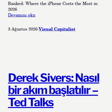
o
i
Ranked: Where the iPhone Costs the Most in
n
a
2026
–
–
:
Devamını oku
S
S
W
u
u
h
Visual Capitalist
3 Ağustos 2026
·
b
b
e
s
s
r
t
t
e
a
a
t
c
c
h
k
k
e
–
–
i
Z
G
P
Derek Sivers: Nasıl
i
e
h
n
o
o
bir akım başlatılır –
e
p
n
b
o
e
Ted Talks
R
l
C
i
i
o