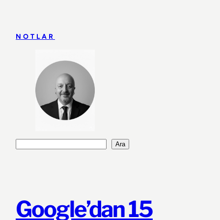
İçeriğe
geç
NOTLAR
Ara
Ara
Google’dan 15