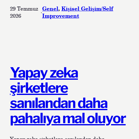
d
G
Genel
, 
Kişisel Gelişim/Self
T
29 Temmuz
e
·
Improvement
a
2026
t
l
L
k
u
s
c
k
y
,
O
Yapay zeka
n
P
şirketlere
u
r
sanılandan daha
p
o
pahalıya mal oluyor
s
e
–
S
Yapay zeka şirketlere sanılandan daha