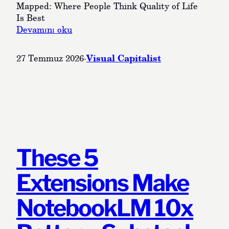
i
r
Mapped: Where People Think Quality of Life
v
e
Is Best
e
s
:
Devamını oku
a
W
n
h
Visual Capitalist
27 Temmuz 2026
·
ı
e
l
r
a
e
n
P
d
e
a
o
n
p
d
l
These 5
a
e
h
T
Extensions Make
a
h
p
i
NotebookLM 10x
a
n
h
k
a
Q