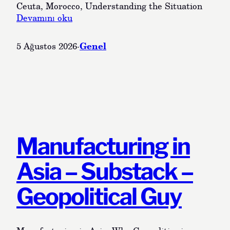
a
Ceuta, Morocco, Understanding the Situation
p
:
Devamını oku
a
C
y
e
Genel
5 Ağustos 2026
·
Z
u
e
t
k
a
a
,
A
M
r
o
a
r
c
o
Manufacturing in
ı
c
c
Asia – Substack –
o
,
Geopolitical Guy
U
n
d
e