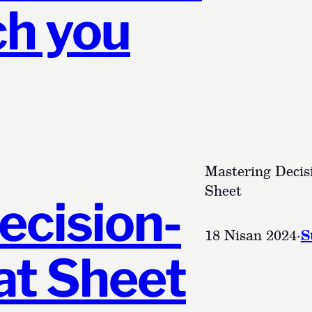
ch you
Mastering Decis
Sheet
ecision-
18 Nisan 2024
·
S
at Sheet