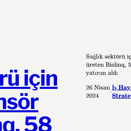
Sağlık sektörü iç
üreten Biolinq, 
rü için
yatırım aldı
26 Nisan
İş Hay
·
ensör
2024
Strate
nq, 58