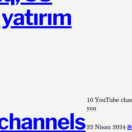
 yatırım
10 YouTube chan
you
channels
22 Nisan 2024
·
S