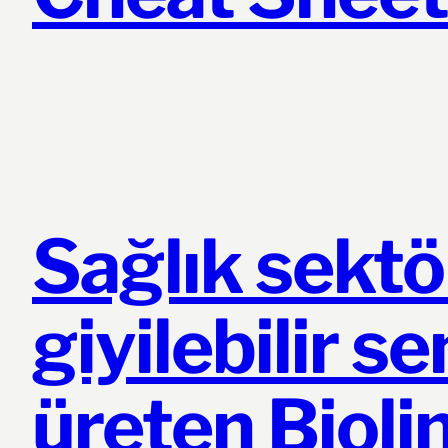
Sağlık sektö
giyilebilir s
üreten Bioli