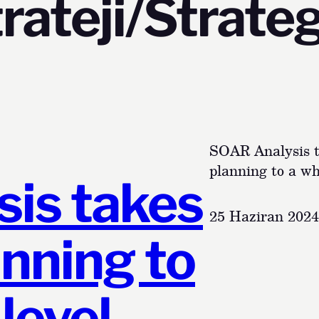
rateji/Strate
SOAR Analysis t
planning to a wh
is takes
25 Haziran 2024
anning to
level.