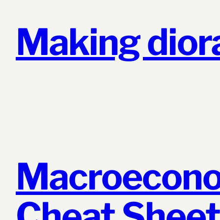
Making dio
Macroecono
Cheat Sheet