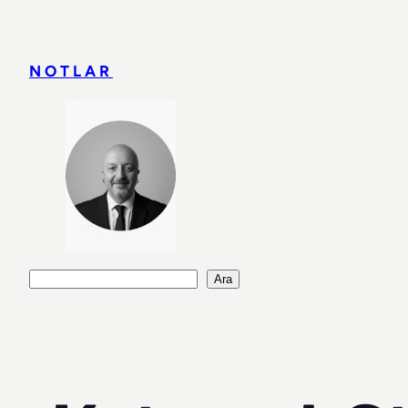
İçeriğe
geç
NOTLAR
Ara
Ara