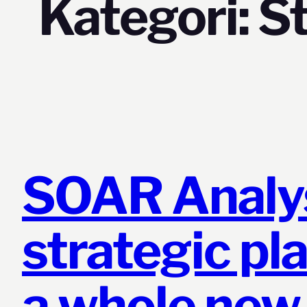
Kategori:
St
SOAR Analys
strategic pl
a whole new 