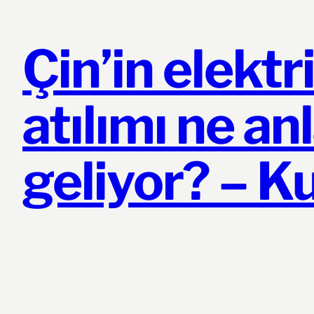
Çin’in elektri
atılımı ne a
geliyor? – K