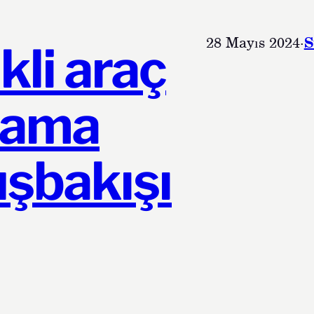
28 Mayıs 2024
·
S
kli araç
nlama
uşbakışı