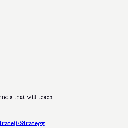
nels that will teach
trateji/Strategy