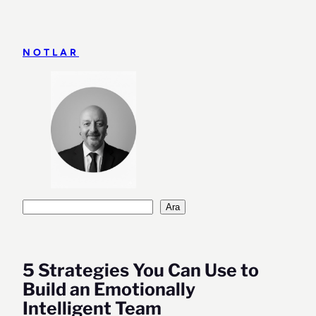
İçeriğe
geç
NOTLAR
Ara
Ara
5 Strategies You Can Use to
Build an Emotionally
Intelligent Team