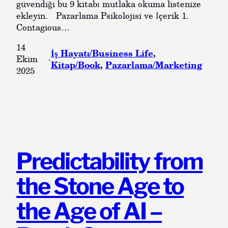
güvendiği bu 9 kitabı mutlaka okuma listenize
ekleyin. Pazarlama Psikolojisi ve İçerik 1.
Contagious…
14
İş Hayatı/Business Life
, 
Ekim
·
Kitap/Book
, 
Pazarlama/Marketing
2025
Predictability from
the Stone Age to
the Age of AI –