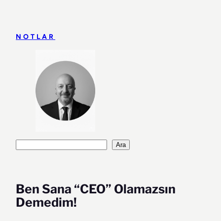
İçeriğe
geç
NOTLAR
Ara
Ara
Ben Sana “CEO” Olamazsın
Demedim!