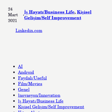
24
İş Hayatı/Business Life
, 
Kişisel
·
Mart
Gelişim/Self Improvement
2021
Linkedin.com
AI
Android
Faydalı/Useful
Film/Movies
Genel
İnovasyon/Innovation
İş Hayatı/Business Life
Kişisel Gelişim/Self Improvement