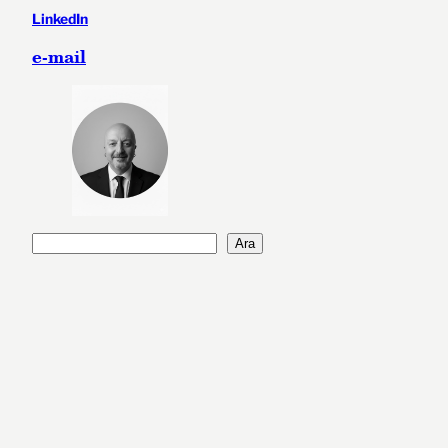
LinkedIn
e-mail
A
Ara
r
a