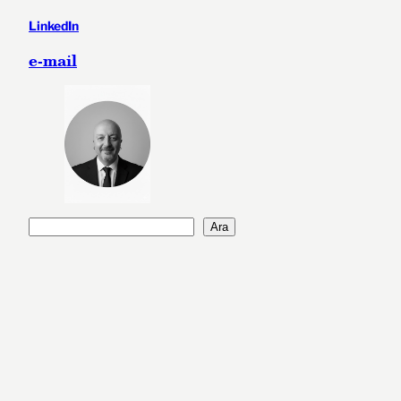
LinkedIn
e-mail
A
Ara
r
a