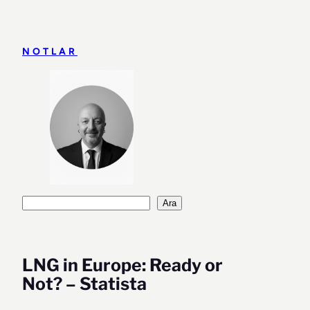
İçeriğe
geç
NOTLAR
Ara
Ara
LNG in Europe: Ready or
Not? – Statista