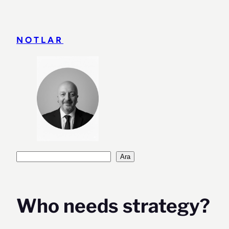
İçeriğe
geç
NOTLAR
Ara
Ara
Who needs strategy?