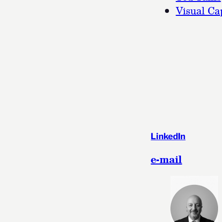
Visual Cap
LinkedIn
e-mail