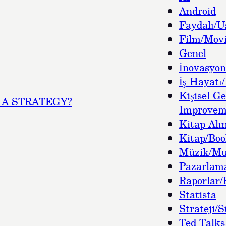
Android
Faydalı/U
Film/Movi
Genel
İnovasyon
İş Hayatı/
Kişisel Ge
A STRATEGY?
Improvem
Kitap Alın
Kitap/Bo
Müzik/Mu
Pazarlam
Raporlar/
Statista
Strateji/S
Ted Talks