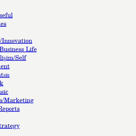
seful
es
/Innovation
Business Life
lişim/Self
ent
tısı
ok
sic
a/Marketing
Reports
trategy