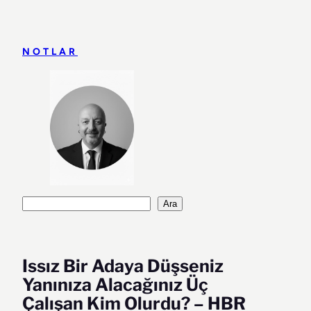
İçeriğe
geç
NOTLAR
Ara
Ara
Issız Bir Adaya Düşseniz
Yanınıza Alacağınız Üç
Çalışan Kim Olurdu? – HBR