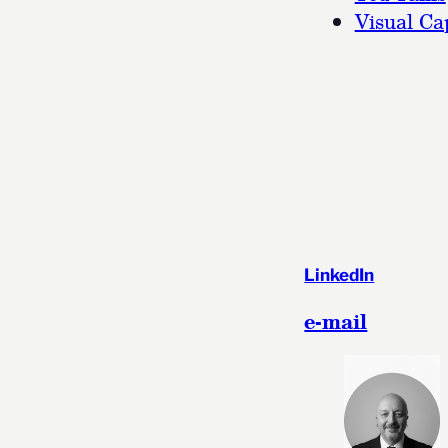
Visual Cap
LinkedIn
e-mail