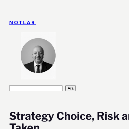
İçeriğe
geç
NOTLAR
Ara
Ara
Strategy Choice, Risk 
Taken