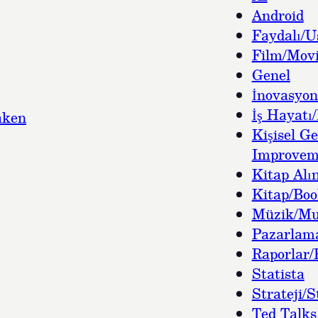
Android
Faydalı/U
Film/Movi
Genel
İnovasyon
İş Hayatı/
aken
Kişisel Ge
Improvem
Kitap Alın
Kitap/Bo
Müzik/Mu
Pazarlam
Raporlar/
Statista
Strateji/S
Ted Talks