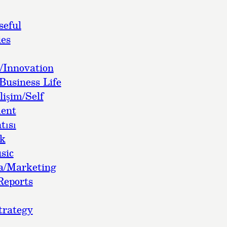
seful
es
/Innovation
Business Life
lişim/Self
ent
tısı
ok
sic
a/Marketing
Reports
trategy