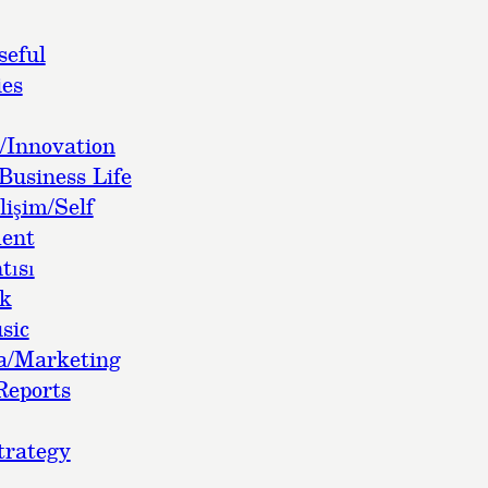
seful
es
/Innovation
Business Life
lişim/Self
ent
tısı
ok
sic
a/Marketing
Reports
trategy