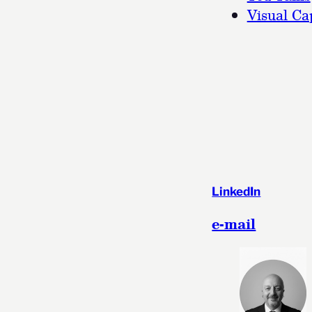
Visual Cap
LinkedIn
e-mail