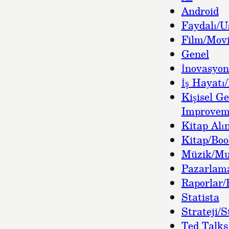
Android
Faydalı/U
Film/Movi
Genel
İnovasyon
İş Hayatı/
Kişisel Ge
Improvem
Kitap Alın
Kitap/Bo
Müzik/Mu
Pazarlam
Raporlar/
Statista
Strateji/S
Ted Talks