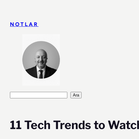
İçeriğe
geç
NOTLAR
Ara
Ara
11 Tech Trends to Watc