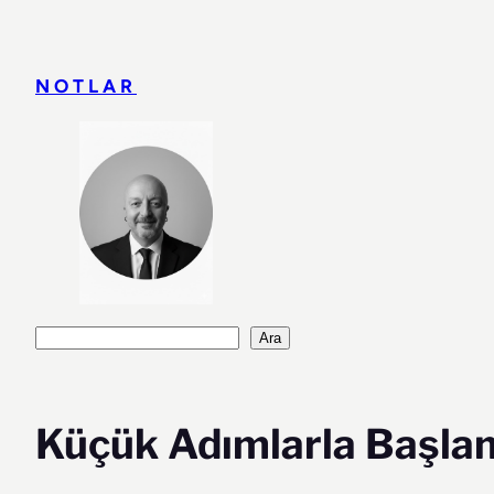
İçeriğe
geç
NOTLAR
Ara
Ara
Küçük Adımlarla Başla