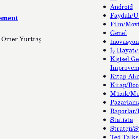
Android
Faydalı/U
vement
Film/Movi
Genel
 Ömer Yurttaş
İnovasyon
İş Hayatı/
Kişisel Ge
Improvem
Kitap Alın
Kitap/Bo
Müzik/Mu
Pazarlam
Raporlar/
Statista
Strateji/S
Ted Talks