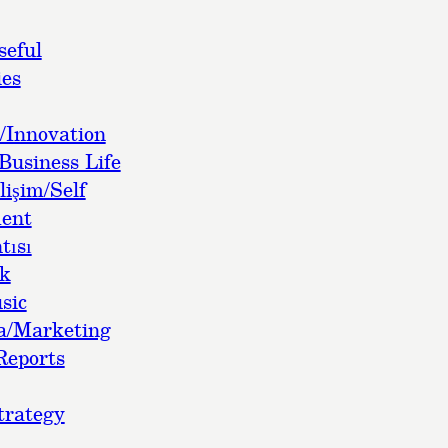
seful
es
/Innovation
Business Life
lişim/Self
ent
tısı
ok
sic
a/Marketing
Reports
trategy