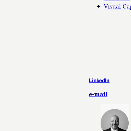
Visual Cap
LinkedIn
e-mail