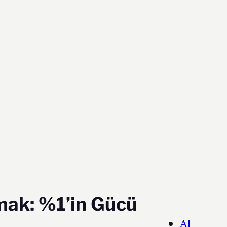
mak: %1’in Gücü
AI