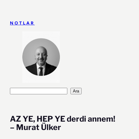
İçeriğe
geç
NOTLAR
Ara
Ara
AZ YE, HEP YE derdi annem!
– Murat Ülker