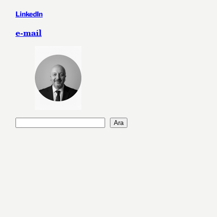
LinkedIn
e-mail
A
Ara
r
a