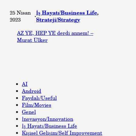
İş Hayatı/Business Life
, 
25 Nisan
·
Strateji/Strategy
2023
AZ YE, HEP YE derdi annem! –
Murat Ülker
AI
Android
Faydalı/Useful
Film/Movies
Genel
İnovasyon/Innovation
İş Hayatı/Business Life
Kişisel Gelişim/Self Improvement