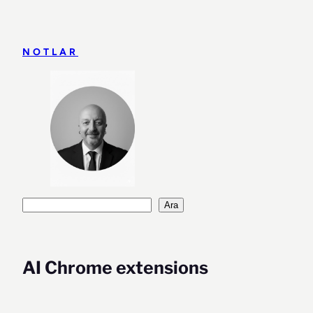
İçeriğe
geç
NOTLAR
Ara
Ara
AI Chrome extensions