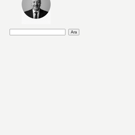
A
Ara
r
a