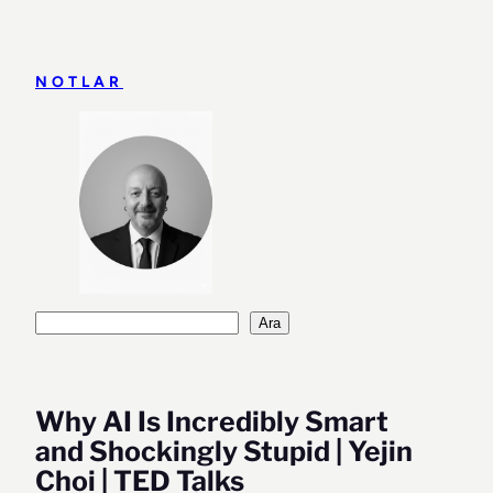
İçeriğe
geç
NOTLAR
Ara
Ara
Why AI Is Incredibly Smart
and Shockingly Stupid | Yejin
Choi | TED Talks