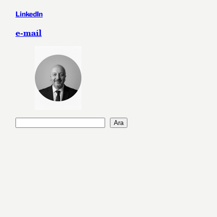
LinkedIn
e-mail
A
Ara
r
a