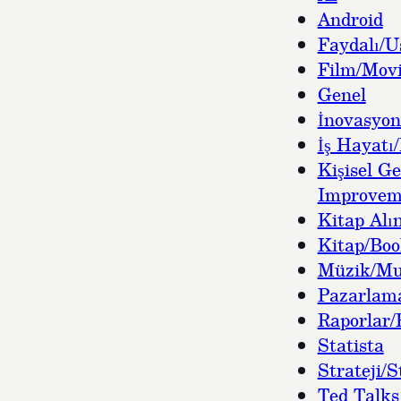
Android
Faydalı/U
Film/Movi
Genel
İnovasyon
İş Hayatı/
Kişisel Ge
Improvem
Kitap Alın
Kitap/Bo
Müzik/Mu
Pazarlam
Raporlar/
Statista
Strateji/S
Ted Talks