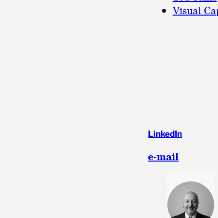
Visual Cap
LinkedIn
e-mail