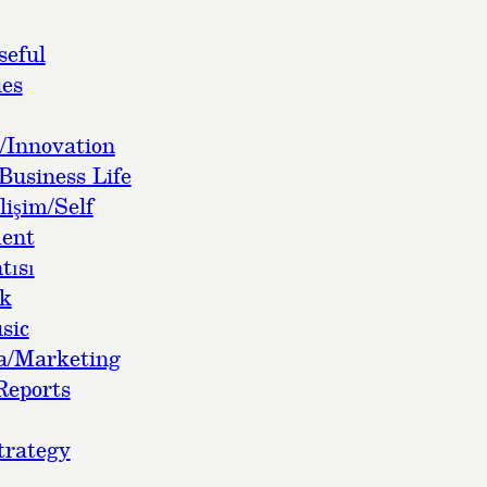
seful
es
/Innovation
Business Life
lişim/Self
ent
tısı
ok
sic
a/Marketing
Reports
trategy