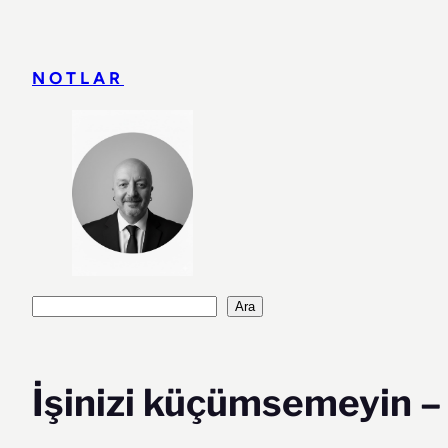
İçeriğe
geç
NOTLAR
Ara
Ara
İşinizi küçümsemeyin – 