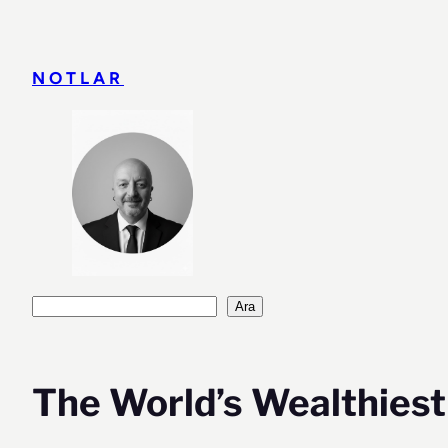
İçeriğe
geç
NOTLAR
Ara
Ara
The World’s Wealthiest