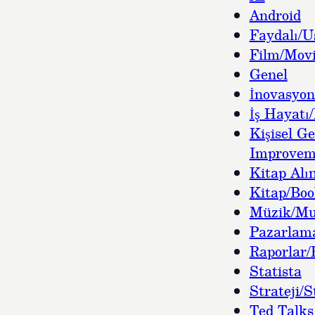
Android
Faydalı/U
Film/Movi
Genel
İnovasyon
İş Hayatı/
Kişisel Ge
Improvem
Kitap Alın
Kitap/Bo
Müzik/Mu
Pazarlam
Raporlar/
Statista
Strateji/S
Ted Talks