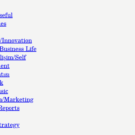
seful
es
/Innovation
Business Life
lişim/Self
ent
tısı
ok
sic
a/Marketing
Reports
trategy