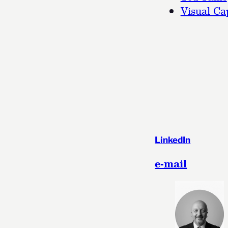
Visual Cap
LinkedIn
e-mail