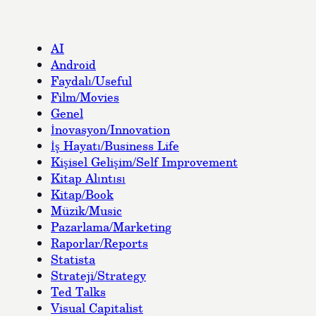
AI
Android
Faydalı/Useful
Film/Movies
Genel
İnovasyon/Innovation
İş Hayatı/Business Life
Kişisel Gelişim/Self Improvement
Kitap Alıntısı
Kitap/Book
Müzik/Music
Pazarlama/Marketing
Raporlar/Reports
Statista
Strateji/Strategy
Ted Talks
Visual Capitalist