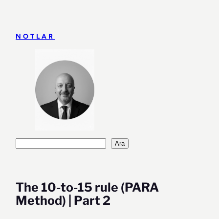
İçeriğe
geç
NOTLAR
Ara
Ara
The 10-to-15 rule (PARA
Method) | Part 2