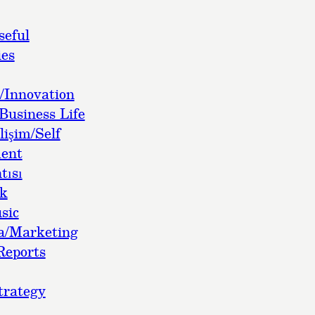
seful
es
/Innovation
Business Life
lişim/Self
ent
tısı
ok
sic
a/Marketing
Reports
trategy