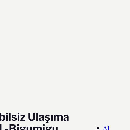
ilsiz Ulaşıma
 -Bigumigu
AI