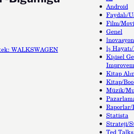
Android
Faydalı/U
Film/Movi
Genel
İnovasyon
İş Hayatı/
Destek: WALKSWAGEN
Kişisel Ge
Improvem
Kitap Alın
Kitap/Bo
Müzik/Mu
Pazarlam
Raporlar/
Statista
Strateji/S
Ted Talks