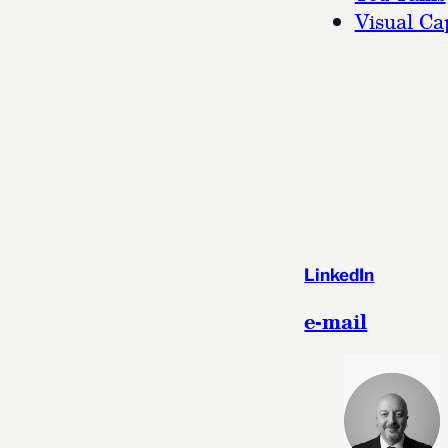
Visual Cap
LinkedIn
e-mail