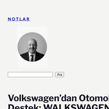
İçeriğe
geç
NOTLAR
Ara
Ara
Volkswagen’dan Otomob
Destek: WALKSWAGEN