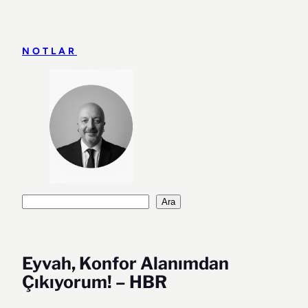
İçeriğe
geç
NOTLAR
Ara
Ara
Eyvah, Konfor Alanımdan
Çıkıyorum! – HBR