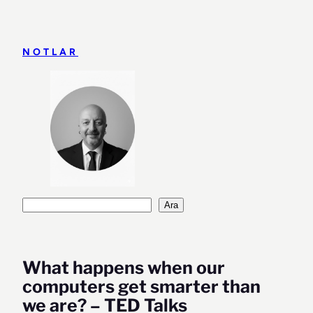
İçeriğe
geç
NOTLAR
Ara
Ara
What happens when our
computers get smarter than
we are? – TED Talks