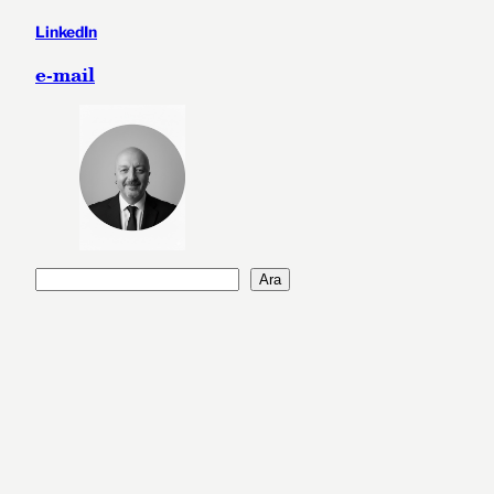
LinkedIn
e-mail
A
Ara
r
a