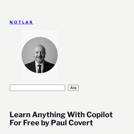
İçeriğe
geç
NOTLAR
Ara
Ara
Learn Anything With Copilot
For Free by Paul Covert