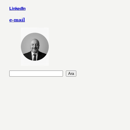
LinkedIn
e-mail
A
Ara
r
a