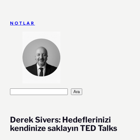
İçeriğe
geç
NOTLAR
Ara
Ara
Derek Sivers: Hedeflerinizi
kendinize saklayın TED Talks