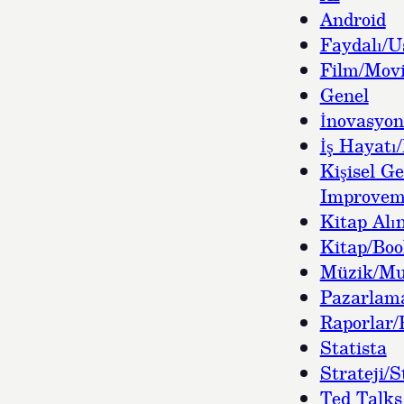
Android
Faydalı/U
Film/Movi
Genel
İnovasyon
İş Hayatı/
Kişisel Ge
Improvem
Kitap Alın
Kitap/Bo
Müzik/Mu
Pazarlam
Raporlar/
Statista
Strateji/S
Ted Talks