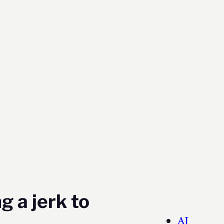
g a jerk to
AI