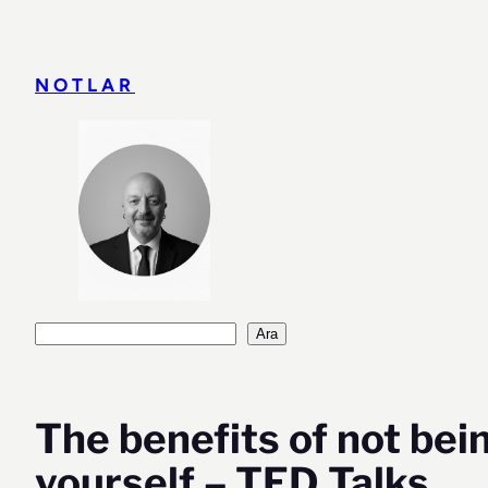
İçeriğe
geç
NOTLAR
Ara
Ara
The benefits of not bein
yourself – TED Talks