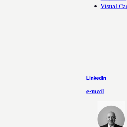
Visual Cap
LinkedIn
e-mail