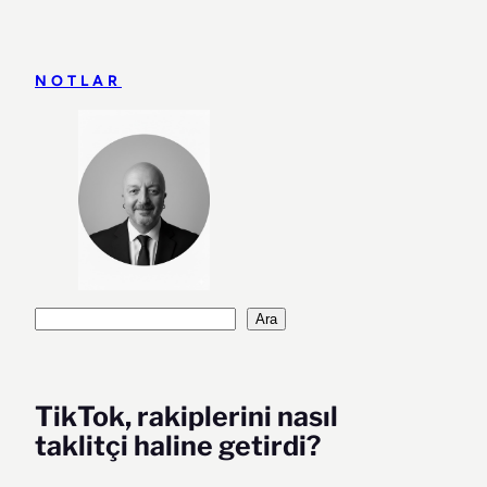
İçeriğe
geç
NOTLAR
Ara
Ara
TikTok, rakiplerini nasıl
taklitçi haline getirdi?