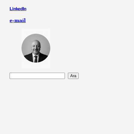
LinkedIn
e-mail
A
Ara
r
a