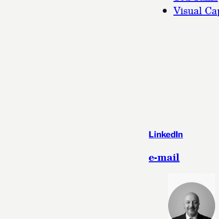
Visual Cap
LinkedIn
e-mail