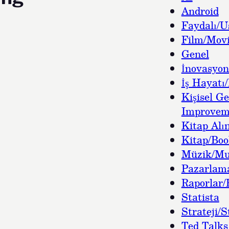
Android
Faydalı/U
Film/Movi
Genel
İnovasyon
İş Hayatı/
Kişisel Ge
Improvem
Kitap Alın
Kitap/Bo
Müzik/Mu
Pazarlam
Raporlar/
Statista
Strateji/S
Ted Talks