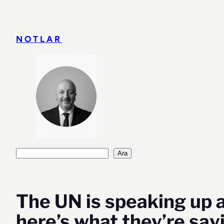
İçeriğe
geç
NOTLAR
Ara
Ara
The UN is speaking up 
here’s what they’re say