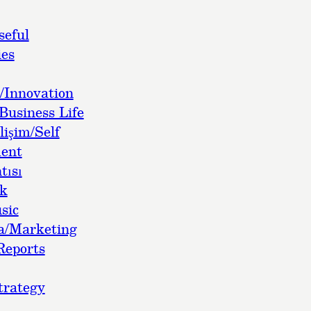
seful
es
/Innovation
Business Life
lişim/Self
ent
tısı
ok
sic
a/Marketing
Reports
trategy