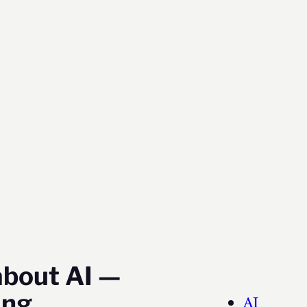
about AI —
ing
AI