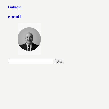
LinkedIn
e-mail
A
Ara
r
a