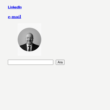
LinkedIn
e-mail
A
Ara
r
a