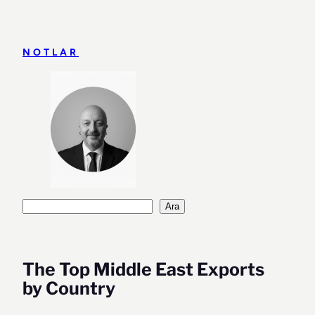
İçeriğe
geç
NOTLAR
Ara
Ara
The Top Middle East Exports
by Country