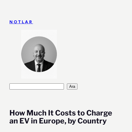
İçeriğe
geç
NOTLAR
Ara
Ara
How Much It Costs to Charge
an EV in Europe, by Country