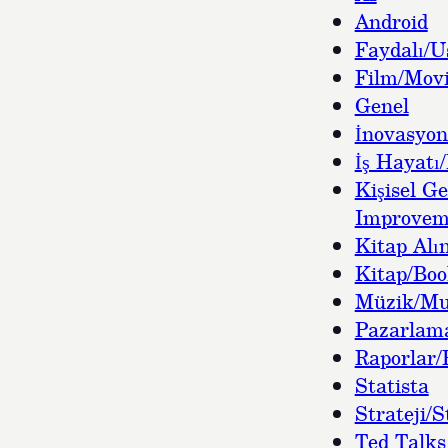
Android
Faydalı/U
Film/Movi
Genel
İnovasyon
İş Hayatı/
Kişisel Ge
Improvem
Kitap Alın
Kitap/Bo
Müzik/Mu
Pazarlam
Raporlar/
Statista
Strateji/S
Ted Talks