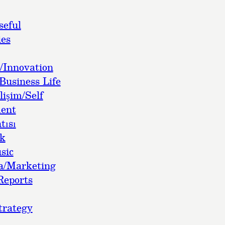
seful
es
/Innovation
Business Life
lişim/Self
ent
tısı
ok
sic
a/Marketing
Reports
trategy