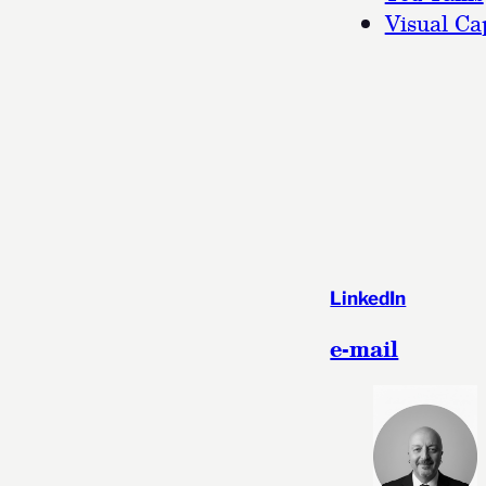
Visual Cap
LinkedIn
e-mail