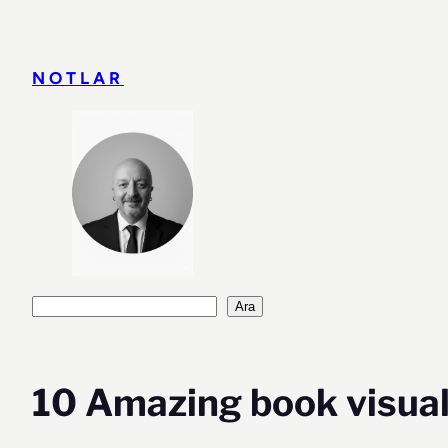
İçeriğe
geç
NOTLAR
Ara
Ara
10 Amazing book visua