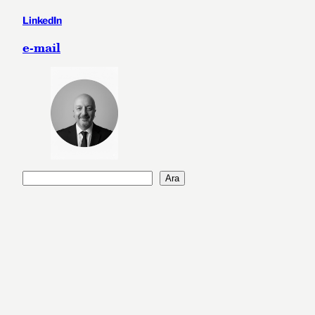
LinkedIn
e-mail
A
Ara
r
a