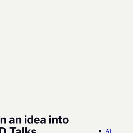
n an idea into
D Talks
AI