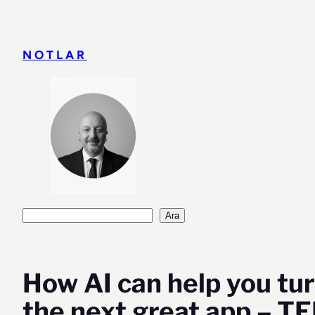
İçeriğe
geç
NOTLAR
Ara
Ara
How AI can help you tur
the next great app – TE