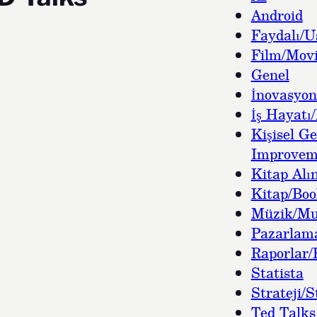
Android
Faydalı/U
Film/Movi
Genel
İnovasyon
İş Hayatı/
Kişisel Ge
Improvem
Kitap Alın
Kitap/Bo
Müzik/Mu
Pazarlam
Raporlar/
Statista
Strateji/S
Ted Talks