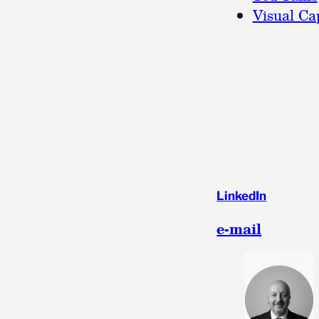
Visual Cap
LinkedIn
e-mail