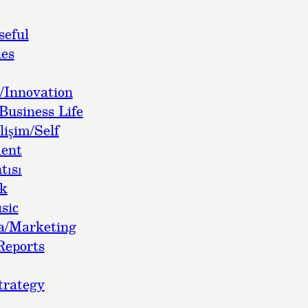
seful
es
/Innovation
Business Life
lişim/Self
ent
tısı
ok
sic
a/Marketing
Reports
trategy