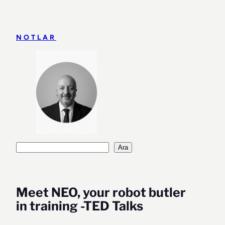
İçeriğe
geç
NOTLAR
Ara
Ara
Meet NEO, your robot butler
in training -TED Talks