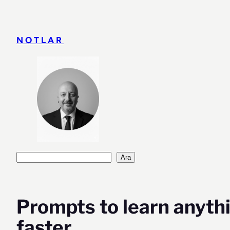
İçeriğe
geç
NOTLAR
Ara
Ara
Prompts to learn anyth
faster