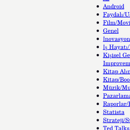
Android
Faydalı/U
Film/Movi
Genel
İnovasyon
İş Hayatı/
Kişisel Ge
Improvem
Kitap Alın
Kitap/Bo
Müzik/Mu
Pazarlam
Raporlar/
Statista
Strateji/S
Ted Talks