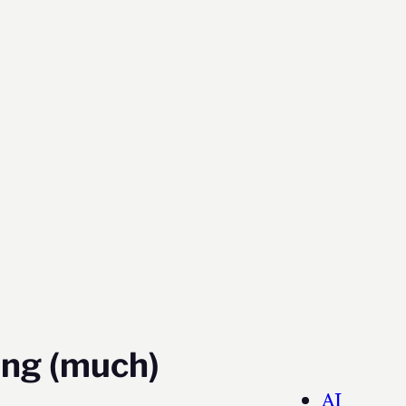
ing (much)
AI