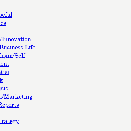
seful
es
/Innovation
Business Life
lişim/Self
ent
tısı
ok
sic
a/Marketing
Reports
trategy