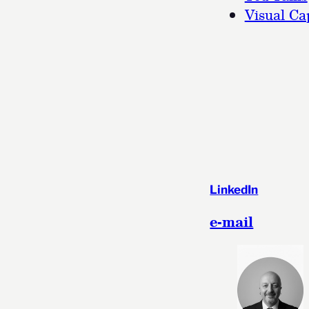
Visual Cap
LinkedIn
e-mail