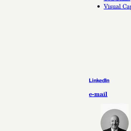
Visual Cap
LinkedIn
e-mail