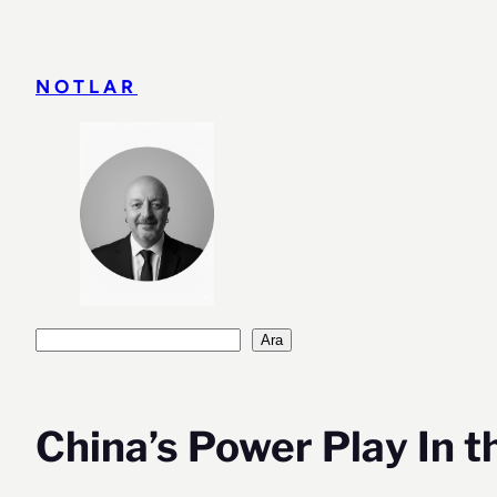
İçeriğe
geç
NOTLAR
Ara
Ara
China’s Power Play In t