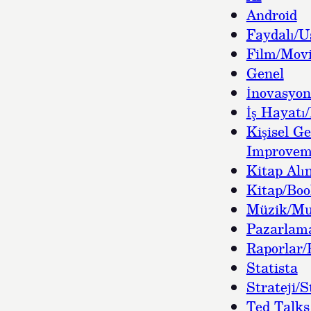
Android
Faydalı/U
Film/Movi
Genel
İnovasyon
İş Hayatı/
Kişisel Ge
Improvem
Kitap Alın
Kitap/Bo
Müzik/Mu
Pazarlam
Raporlar/
Statista
Strateji/S
Ted Talks