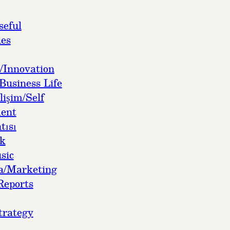
seful
es
/Innovation
Business Life
lişim/Self
ent
tısı
ok
sic
a/Marketing
Reports
trategy