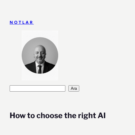
İçeriğe
geç
NOTLAR
Ara
Ara
How to choose the right AI