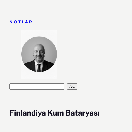
İçeriğe
geç
NOTLAR
Ara
Ara
Finlandiya Kum Bataryası