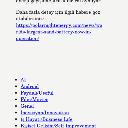
enerji geçişinde kritik bir rol oynuyor.
Daha fazla detay için ilgili habere göz
atabilirsiniz:
https://polarnightenergy.com/news/wo
rlds-largest-sand-battery-now-in-
operation/
AI
Android
Faydalı/Useful
Film/Movies
Genel
İnovasyon/Innovation
İş Hayatı/Business Life
Kişisel Gelişim/Self Improvement