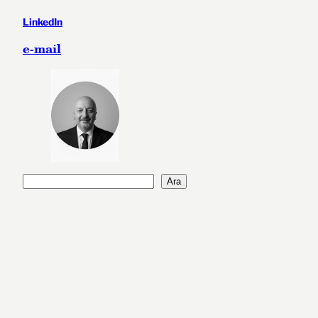
LinkedIn
e-mail
A
Ara
r
a