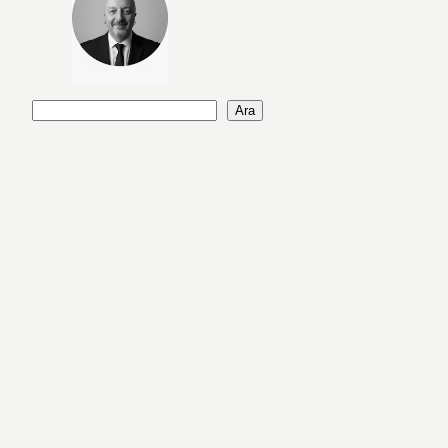
A
Ara
r
a