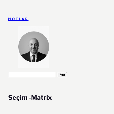
İçeriğe
geç
NOTLAR
Ara
Ara
Seçim -Matrix