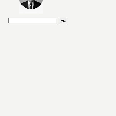
A
Ara
r
a