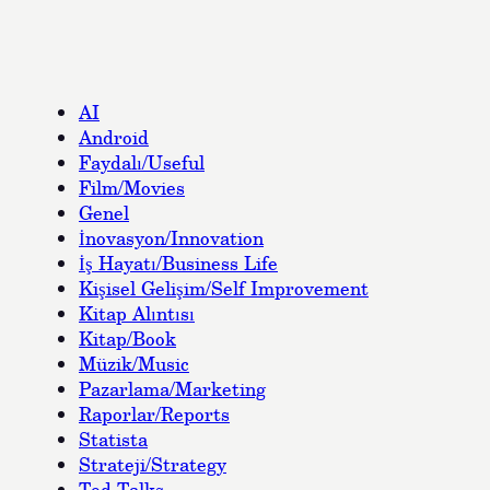
AI
Android
Faydalı/Useful
Film/Movies
Genel
İnovasyon/Innovation
İş Hayatı/Business Life
Kişisel Gelişim/Self Improvement
Kitap Alıntısı
Kitap/Book
Müzik/Music
Pazarlama/Marketing
Raporlar/Reports
Statista
Strateji/Strategy
Ted Talks