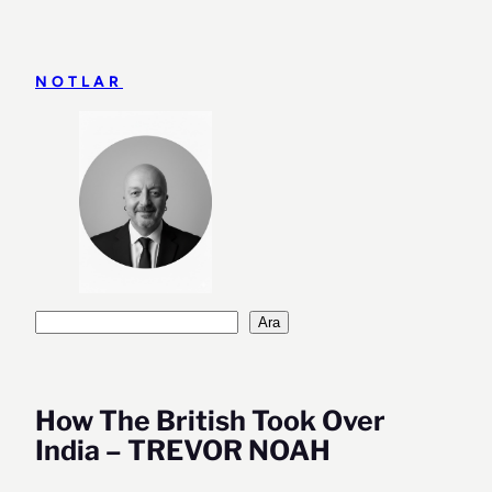
İçeriğe
geç
NOTLAR
Ara
Ara
How The British Took Over
India – TREVOR NOAH