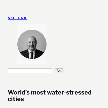
İçeriğe
geç
NOTLAR
Ara
Ara
World’s most water-stressed
cities