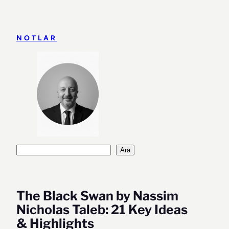
İçeriğe
geç
NOTLAR
Ara
Ara
The Black Swan by Nassim
Nicholas Taleb: 21 Key Ideas
& Highlights