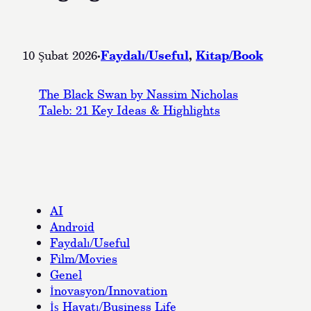
·
Faydalı/Useful
, 
Kitap/Book
10 Şubat 2026
The Black Swan by Nassim Nicholas
Taleb: 21 Key Ideas & Highlights
AI
Android
Faydalı/Useful
Film/Movies
Genel
İnovasyon/Innovation
İş Hayatı/Business Life