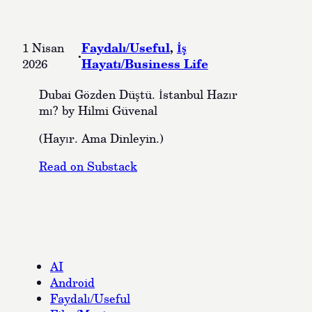
Faydalı/Useful
, 
İş
1 Nisan
·
Hayatı/Business Life
2026
Dubai Gözden Düştü. İstanbul Hazır
mı? by Hilmi Güvenal
(Hayır. Ama Dinleyin.)
Read on Substack
AI
Android
Faydalı/Useful