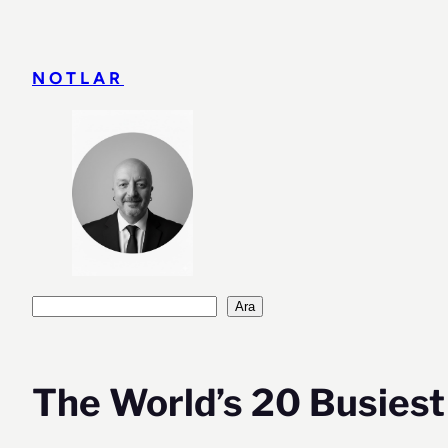
İçeriğe
geç
NOTLAR
Ara
Ara
The World’s 20 Busiest