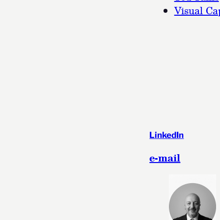
Visual Cap
LinkedIn
e-mail