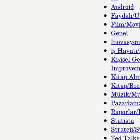
Android
Faydalı/U
Film/Movi
Genel
İnovasyon
İş Hayatı/
Kişisel Ge
Improvem
Kitap Alın
Kitap/Bo
Müzik/Mu
Pazarlam
Raporlar/
Statista
Strateji/S
Ted Talks