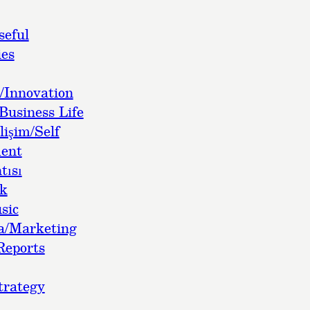
seful
es
/Innovation
Business Life
lişim/Self
ent
tısı
ok
sic
a/Marketing
Reports
trategy