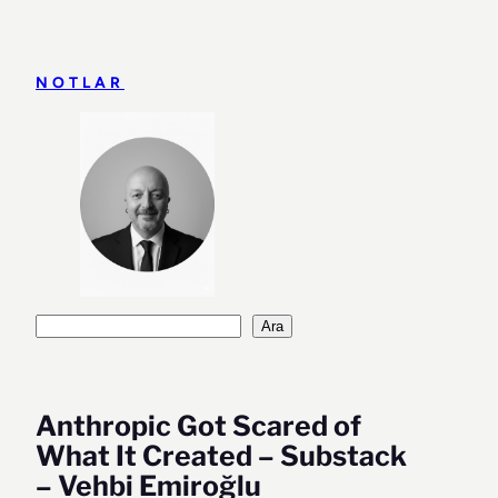
İçeriğe
geç
NOTLAR
Ara
Ara
Anthropic Got Scared of
What It Created – Substack
– Vehbi Emiroğlu