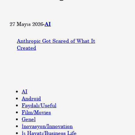
·
AI
27 Mayıs 2026
Anthropic Got Scared of What It
Created
AI
Android
Faydalı/Useful
Film/Movies
Genel
İnovasyon/Innovation
İş Hayatı/Business Life