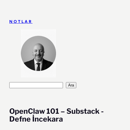
İçeriğe
geç
NOTLAR
Ara
Ara
OpenClaw 101 – Substack -
Defne İncekara