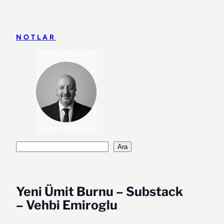
İçeriğe
geç
NOTLAR
Ara
Ara
Yeni Ümit Burnu – Substack
– Vehbi Emiroglu