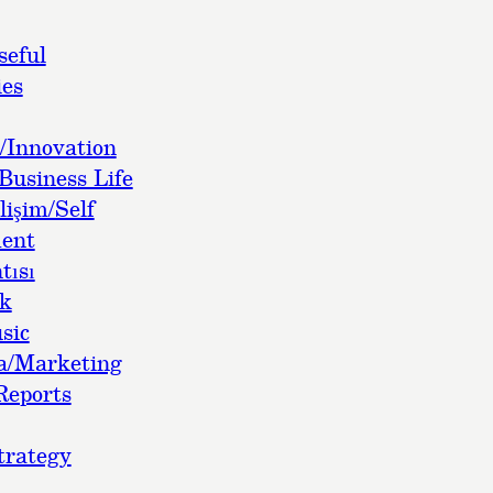
seful
es
/Innovation
Business Life
lişim/Self
ent
tısı
ok
sic
a/Marketing
Reports
trategy