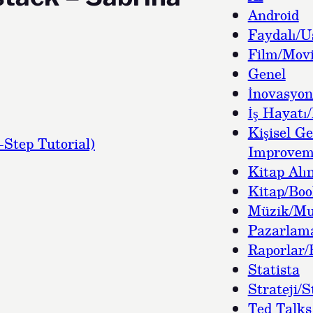
Android
Faydalı/U
Film/Movi
Genel
İnovasyon
İş Hayatı/
Kişisel Ge
Step Tutorial)
Improvem
Kitap Alın
Kitap/Bo
Müzik/Mu
Pazarlam
Raporlar/
Statista
Strateji/S
Ted Talks