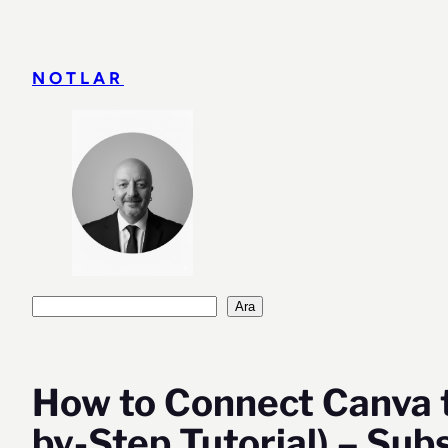
İçeriğe
geç
NOTLAR
Ara
Ara
How to Connect Canva t
by-Step Tutorial) – Sub