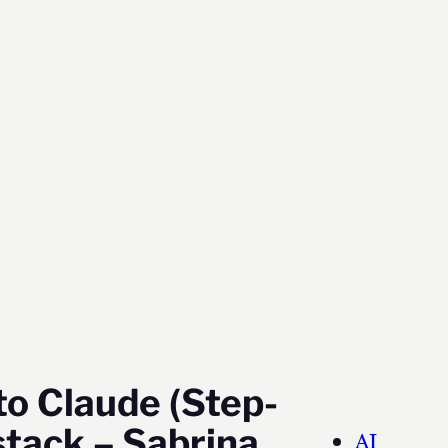
o Claude (Step-
stack – Sabrina
AI