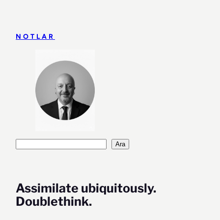
İçeriğe
geç
NOTLAR
Ara
Ara
Assimilate ubiquitously.
Doublethink.