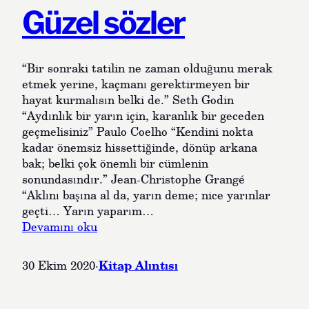
e
a
Güzel sözler
r
z
!
“Bir sonraki tatilin ne zaman olduğunu merak
etmek yerine, kaçmanı gerektirmeyen bir
hayat kurmalısın belki de.” Seth Godin
“Aydınlık bir yarın için, karanlık bir geceden
geçmelisiniz” Paulo Coelho “Kendini nokta
kadar önemsiz hissettiğinde, dönüp arkana
bak; belki çok önemli bir cümlenin
sonundasındır.” Jean-Christophe Grangé
“Aklını başına al da, yarın deme; nice yarınlar
geçti… Yarın yaparım…
:
Devamını oku
G
ü
Kitap Alıntısı
30 Ekim 2020
·
z
e
l