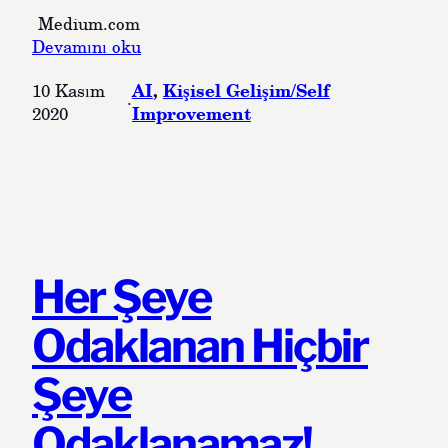
b
Medium.com
ı
:
Devamını oku
–
N
1
AI
, 
Kişisel Gelişim/Self
10 Kasım
o
0
·
Improvement
2020
-
a
C
k
o
l
d
ı
e
m
,
d
Y
a
e
b
Her Şeye
s
u
-
n
Odaklanan Hiçbir
S
l
t
a
Şeye
a
r
r
k
Odaklanamaz!
t
a