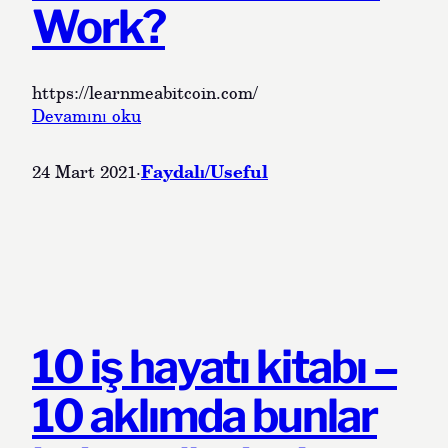
Work?
https://learnmeabitcoin.com/
:
Devamını oku
H
o
Faydalı/Useful
24 Mart 2021
·
w
D
o
e
s
B
i
t
10 iş hayatı kitabı –
c
o
10 aklımda bunlar
i
n