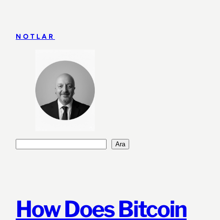
İçeriğe
geç
NOTLAR
Ara
Ara
How Does Bitcoin