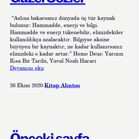
s
o
ı
l
“Aslına bakarsanız dünyada üç tür kaynak
u
bulunur: Hammadde, enerji ve bilgi.
ş
Hammadde ve enerji tükenebilir, elinizdekiler
t
kullanıldıkça azalacaktır. Bilgiyse aksine
u
büyüyen bir kaynaktır, ne kadar kullanırsanız
r
elinizdeki o kadar artar.” Homo Deus: Yarının
a
Kısa Bir Tarihi, Yuval Noah Harari
n
:
Devamını oku
b
G
i
ü
Kitap Alıntısı
r
26 Ekim 2020
·
z
u
e
y
l
g
S
u
ö
l
z
a
l
Önceki sayfa
m
e