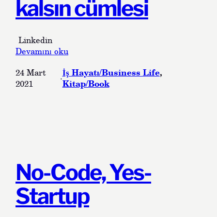
kalsın cümlesi
W
o
r
k
Linkedin
?
:
Devamını oku
1
İş Hayatı/Business Life
, 
24 Mart
0
·
Kitap/Book
2021
i
ş
h
a
y
a
t
ı
No-Code, Yes-
k
i
Startup
t
a