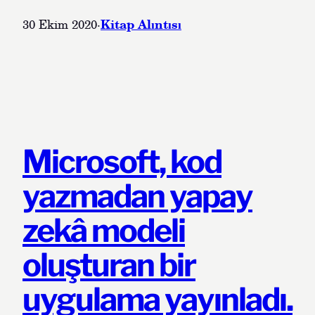
K
i
Kitap Alıntısı
30 Ekim 2020
·
t
a
p
a
l
ı
n
t
Microsoft, kod
ı
s
yazmadan yapay
ı
zekâ modeli
oluşturan bir
uygulama yayınladı.