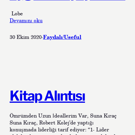
Lobe
:
Devamını oku
M
i
Faydalı/Useful
30 Ekim 2020
·
c
r
o
s
o
f
t
,
Kitap Alıntısı
k
o
d
Ömrümden Uzun İdeallerim Var, Suna Kıraç
y
Suna Kıraç, Robert Kolej’de yaptığı
a
konuşmada liderliği tarif ediyor: “1- Lider
z