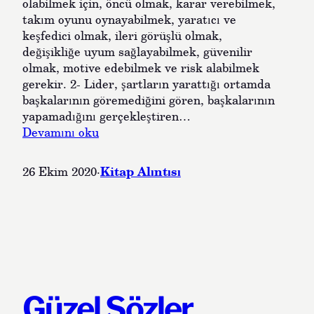
olabilmek için, öncü olmak, karar verebilmek,
m
takım oyunu oynayabilmek, yaratıcı ve
a
keşfedici olmak, ileri görüşlü olmak,
d
değişikliğe uyum sağlayabilmek, güvenilir
a
olmak, motive edebilmek ve risk alabilmek
n
gerekir. 2- Lider, şartların yarattığı ortamda
y
başkalarının göremediğini gören, başkalarının
a
yapamadığını gerçekleştiren…
p
:
Devamını oku
a
K
y
i
z
Kitap Alıntısı
26 Ekim 2020
·
t
e
a
k
p
â
A
m
l
o
ı
d
n
e
t
l
Güzel Sözler
ı
i