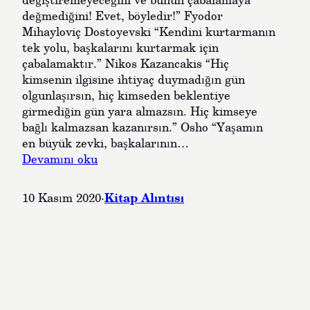
n
değmediğini! Evet, böyledir!” Fyodor
H
Mihayloviç Dostoyevski “Kendini kurtarmanın
i
tek yolu, başkalarını kurtarmak için
ç
çabalamaktır.” Nikos Kazancakis “Hiç
b
kimsenin ilgisine ihtiyaç duymadığın gün
i
olgunlaşırsın, hiç kimseden beklentiye
r
girmediğin gün yara almazsın. Hiç kimseye
Ş
bağlı kalmazsan kazanırsın.” Osho “Yaşamın
e
en büyük zevki, başkalarının…
y
:
Devamını oku
e
G
O
ü
d
Kitap Alıntısı
10 Kasım 2020
·
z
a
e
k
l
l
s
a
ö
n
z
a
l
m