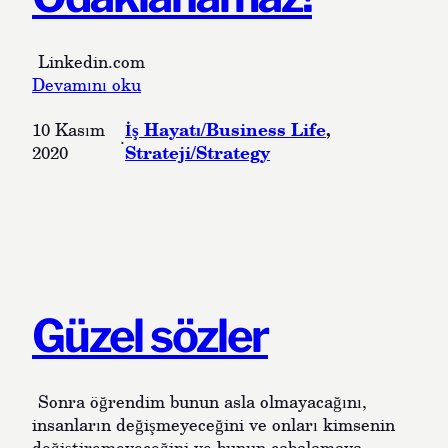
u
l
p
s
ı
Linkedin.com
n
:
Devamını oku
c
H
İş Hayatı/Business Life
, 
ü
10 Kasım
e
·
Strateji/Strategy
m
2020
r
l
Ş
e
e
s
y
i
e
O
d
a
Güzel sözler
k
l
a
Sonra öğrendim bunun asla olmayacağını,
n
insanların değişmeyeceğini ve onları kimsenin
a
değiştiremeyeceğini ve bunun çabalamaya